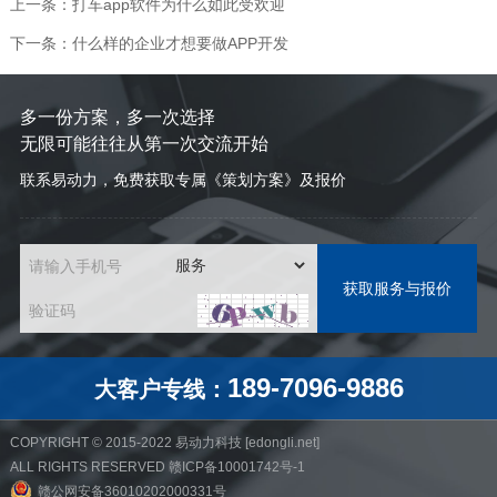
上一条：打车app软件为什么如此受欢迎
下一条：什么样的企业才想要做APP开发
多一份方案，多一次选择
无限可能往往从第一次交流开始
联系易动力，免费获取专属《策划方案》及报价
请输入手机号
验证码
189-7096-9886
大客户专线：
COPYRIGHT © 2015-2022
易动力科技
[
edongli.net
]
ALL RIGHTS RESERVED
赣ICP备10001742号-1
赣公网安备36010202000331号